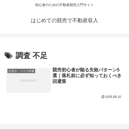
初心者のための不動産競売入門サイト
はじめての競売で不動産収入
調査 不足
競売初心者が陥る失敗パターン5
注意点・リスク回避
選｜落札前に必ず知っておくべき
回避策
2025.08.10