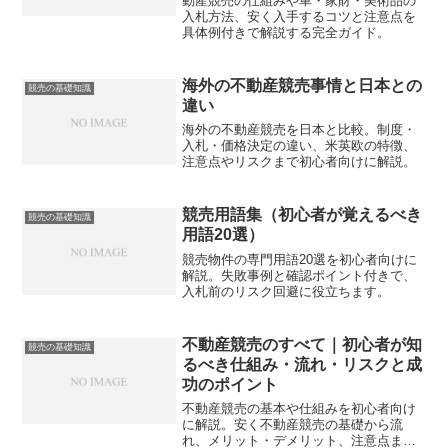
動産競売の仕組みや車・家財・美術品の
入札方法、安く入手するコツと注意点を
具体例付きで解説する完全ガイド。
海外の不動産競売事情と日本との
競売の基礎知識
違い
海外の不動産競売を日本と比較。制度・
入札・価格決定の違い、米英欧の特徴、
注意点やリスクまで初心者向けに解説。
競売用語集（初心者が覚えるべき
競売の基礎知識
用語20選）
競売物件の専門用語20選を初心者向けに
解説。失敗事例と確認ポイント付きで、
入札前のリスク回避に役立ちます。
不動産競売のすべて｜初心者が知
競売の基礎知識
るべき仕組み・流れ・リスクと成
功のポイント
不動産競売の基本や仕組みを初心者向け
に解説。安く不動産競売の基礎から流
れ、メリット・デメリット、注意点まで