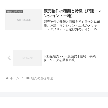
具体例付きで解説。初心者でも理解でき
る入札成功の秘訣を紹介。買えるメリッ
トと現況引き渡しなどのリスクをわかり
競売物件の種類と特徴（戸建・マ
競売の基礎知識
やすく紹介します。
ンション・土地）
競売物件の種類と特徴を初心者向けに解
説。戸建・マンション・土地のメリッ
ト・デメリットと選び方のポイントを具
体例付きで紹介。
不動産競売 vs 一般売買｜価格・手続
き・リスクを徹底比較
ホーム
競売の基礎知識